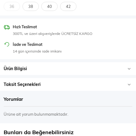
SPOR GİYİM
36
38
40
42
Hızlı Teslimat
300TL ve üzeri alışverişlerde ÜCRETSİZ KARGO
Eşofman Üstü
Sweatshirt
İade ve Teslimat
14 gün içerisinde iade imkanı
Ürün Bilgisi
Taksit Seçenekleri
Yorumlar
Ürüne ait yorum bulunmamaktadır.
Bunları da Beğenebilirsiniz