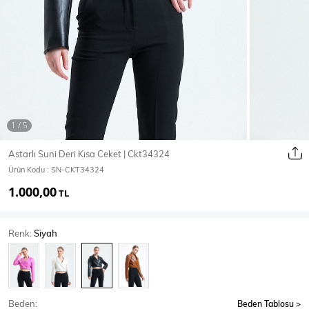
Ceket
Mont & Kaban
Yağmurluk
T-SHİRT & BLUZ
Astarlı Suni Deri Kısa Ceket | Ckt34324
Ürün Kodu :
SN-CKT34324
T-Shirt
Bluz
1.000,00
TL
BODY
Renk:
Siyah
Body
Atlet
Crop & Büstiyer
Beden:
Beden Tablosu