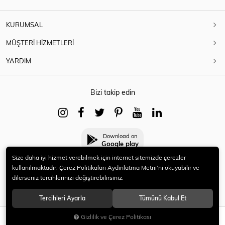
KURUMSAL
MÜŞTERİ HİZMETLERİ
YARDIM
Bizi takip edin
Download on
Google play
Size daha iyi hizmet verebilmek için internet sitemizde çerezler
kullanılmaktadır. Çerez Politikaları Aydınlatma Metni’ni okuyabilir ve
dilerseniz tercihlerinizi değiştirebilirsiniz.
© 2021 HERYENİ. Tüm hakları saklıdır.
Tercihleri Ayarla
Tümünü Kabul Et
Gizlilik ve Çerez Politikası
SEPETE EKLE