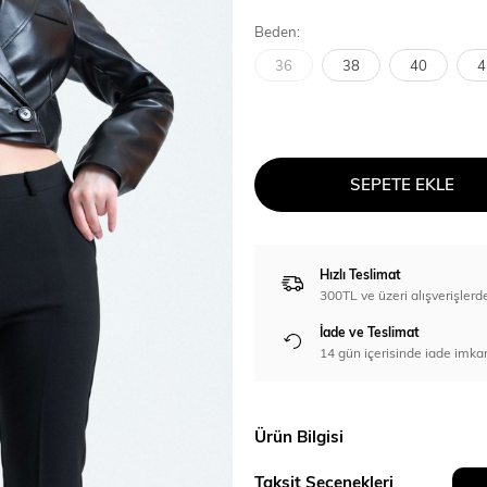
Beden:
36
38
40
4
SEPETE EKLE
Hızlı Teslimat
300TL ve üzeri alışverişl
İade ve Teslimat
14 gün içerisinde iade imka
Ürün Bilgisi
Taksit Seçenekleri