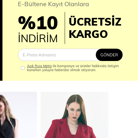
E-Bültene Kayıt Olanlara
%10
ÜCRETSİZ
İM
KARGO
İNDİRİM
GÖNDER
Açık Rıza Metni
ile kampanya ve ürünler hakkında iletişim
kanalları yoluyla haberdar olmak istiyorum.