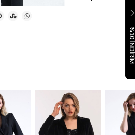
%10 İNDİR