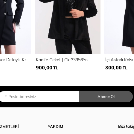
Astarlı Sırtı Fermuar Detaylı Kruvaze Ceket | Ckt35223
Kadife Ceket | Ckt33956Yn
900,00
800,00
TL
TL
Abone Ol
Bizi taki
İZMETLERİ
YARDIM