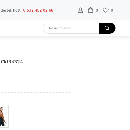
destek hattı:
0 532 452 02 68
0
0
 | Ckt34324