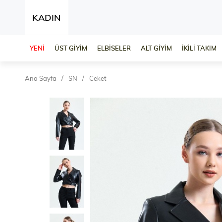
KADIN
YENİ
ÜST GİYİM
ELBİSELER
ALT GİYİM
İKİLİ TAKIM
Ana Sayfa
SN
Ceket