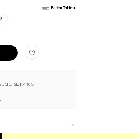
Beden Tablosu
2
erde ÜCRETSİZ KARGO
nı