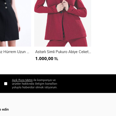
İçi Astarlı Kolsuz Hürrem Uzun Ceket Elbise | Ckt35288
Astarlı Simli Pukuro Abiye Ceket | Ckt35406
1.000,00
1.100,00
TL
Açık Rıza Metni
ile kampanya ve
ürünler hakkında iletişim kanalları
yoluyla haberdar olmak istiyorum.
p edin