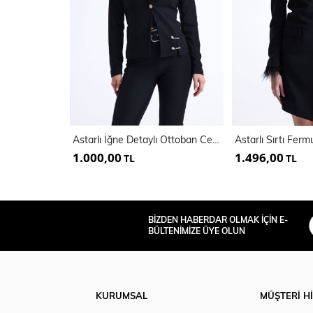
Astarlı İğne Detaylı Ottoban Ceket | Ckt34752
1.000,00
1.496,00
TL
TL
BİZDEN HABERDAR OLMAK İÇİN E-
BÜLTENİMİZE ÜYE OLUN
KURUMSAL
MÜŞTERİ H