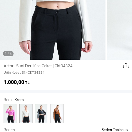
Ceket
Mont & Kaban
Yağmurluk
T-SHİRT & BLUZ
Astarlı Suni Deri Kısa Ceket | Ckt34324
Ürün Kodu :
SN-CKT34324
T-Shirt
Bluz
1.000,00
TL
BODY
Renk:
Krem
Body
Atlet
Crop & Büstiyer
Beden:
Beden Tablosu