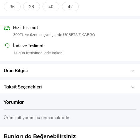
SPOR GİYİM
36
38
40
42
Hızlı Teslimat
300TL ve üzeri alışverişlerde ÜCRETSİZ KARGO
Eşofman Üstü
Sweatshirt
İade ve Teslimat
14 gün içerisinde iade imkanı
Ürün Bilgisi
Taksit Seçenekleri
Yorumlar
Ürüne ait yorum bulunmamaktadır.
Bunları da Beğenebilirsiniz