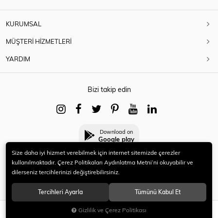
KURUMSAL
MÜŞTERİ HİZMETLERİ
YARDIM
Bizi takip edin
Download on
Google play
Size daha iyi hizmet verebilmek için internet sitemizde çerezler
kullanılmaktadır. Çerez Politikaları Aydınlatma Metni’ni okuyabilir ve
dilerseniz tercihlerinizi değiştirebilirsiniz.
© 2021 HERYENİ. Tüm hakları saklıdır.
Tercihleri Ayarla
Tümünü Kabul Et
Gizlilik ve Çerez Politikası
SEPETE EKLE