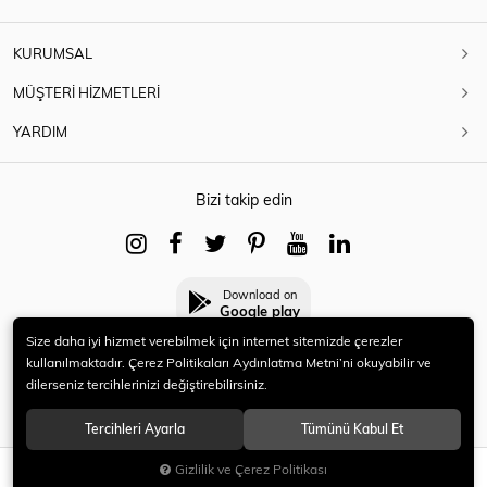
KURUMSAL
MÜŞTERİ HİZMETLERİ
YARDIM
Bizi takip edin
Download on
Google play
Size daha iyi hizmet verebilmek için internet sitemizde çerezler
kullanılmaktadır. Çerez Politikaları Aydınlatma Metni’ni okuyabilir ve
dilerseniz tercihlerinizi değiştirebilirsiniz.
© 2021 HERYENİ. Tüm hakları saklıdır.
Tercihleri Ayarla
Tümünü Kabul Et
Gizlilik ve Çerez Politikası
SEPETE EKLE