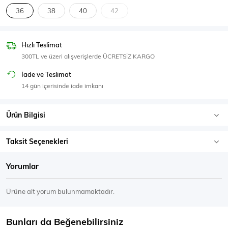
SPOR GİYİM
36
38
40
42
Hızlı Teslimat
300TL ve üzeri alışverişlerde ÜCRETSİZ KARGO
Eşofman Üstü
Sweatshirt
İade ve Teslimat
14 gün içerisinde iade imkanı
Ürün Bilgisi
Taksit Seçenekleri
Yorumlar
Ürüne ait yorum bulunmamaktadır.
Bunları da Beğenebilirsiniz