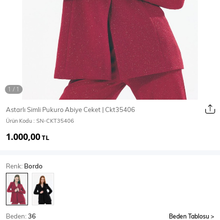
Ceket
Mont & Kaban
Yağmurluk
T-SHİRT & BLUZ
Astarlı Simli Pukuro Abiye Ceket | Ckt35406
Ürün Kodu :
SN-CKT35406
T-Shirt
Bluz
1.000,00
TL
BODY
Renk:
Bordo
Body
Atlet
Crop & Büstiyer
Beden:
36
Beden Tablosu