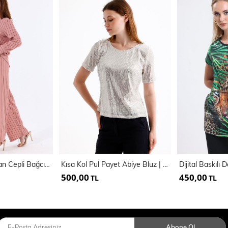
Beli Lastikli Yandan Cepli Bağcıklı İnce Çizgili Viskon Pantolon | Pnt35465
Kısa Kol Pul Payet Abiye Bluz | Blz35540
500,00
450,00
TL
TL
Abone Ol