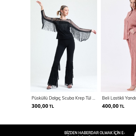
Püsküllü Dalgıç Scuba Krep Tül Bluz | Blz33372
300,00
400,00
TL
TL
BİZDEN HABERDAR OLMAK İÇİN E-