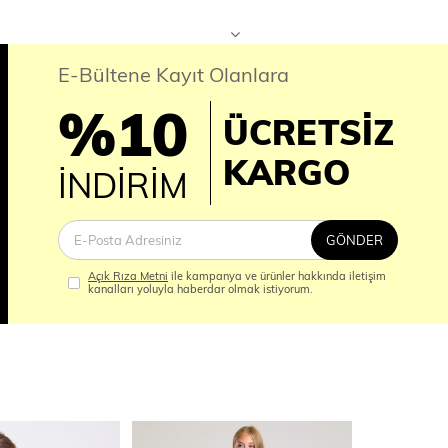
E-Bültene Kayıt Olanlara
%10
ÜCRETSİZ
İM
KARGO
İNDİRİM
GÖNDER
Açık Rıza Metni
ile kampanya ve ürünler hakkında iletişim
kanalları yoluyla haberdar olmak istiyorum.