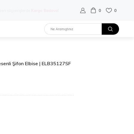
destek hattı:
0 532 452 02 68
0
0
Desenli Şifon Elbise | ELB35127SF