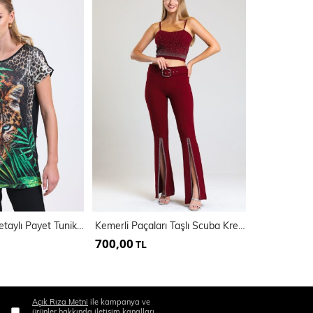
Dijital Baskılı Detaylı Payet Tunik | Blz34628
Kemerli Paçaları Taşlı Scuba Krep Abiye Büyük Beden Pantolon | Pnt34185
700,00
450,00
TL
TL
Açık Rıza Metni
ile kampanya ve
ürünler hakkında iletişim kanalları