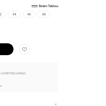
Beden Tablosu
2
44
46
48
erde ÜCRETSİZ KARGO
nı