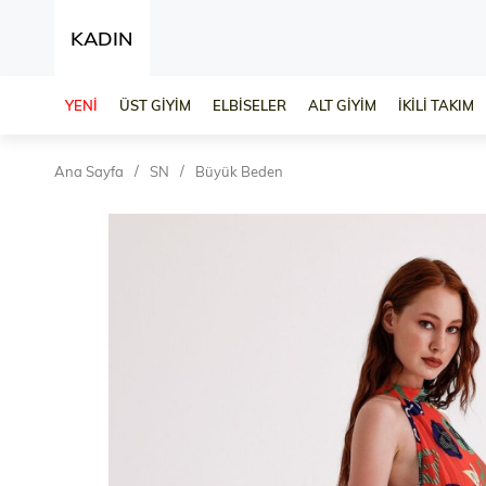
KADIN
YENİ
ÜST GİYİM
ELBİSELER
ALT GİYİM
İKİLİ TAKIM
Ana Sayfa
SN
Büyük Beden