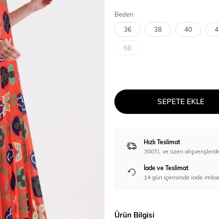
Beden:
36
38
40
4
50
SEPETE EKLE
Hızlı Teslimat
300TL ve üzeri alışverişl
İade ve Teslimat
14 gün içerisinde iade imka
Ürün Bilgisi