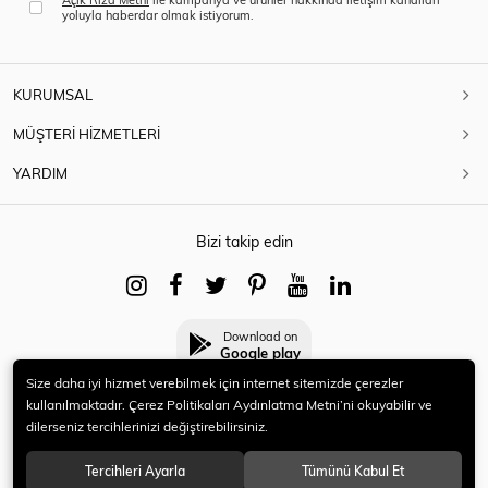
yoluyla haberdar olmak istiyorum.
KURUMSAL
MÜŞTERİ HİZMETLERİ
YARDIM
Bizi takip edin
Download on
Google play
Size daha iyi hizmet verebilmek için internet sitemizde çerezler
kullanılmaktadır. Çerez Politikaları Aydınlatma Metni’ni okuyabilir ve
dilerseniz tercihlerinizi değiştirebilirsiniz.
© 2021 HERYENİ. Tüm hakları saklıdır.
Tercihleri Ayarla
Tümünü Kabul Et