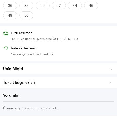
SPOR GİYİM
36
38
40
42
44
46
48
50
Hızlı Teslimat
Eşofman Üstü
Sweatshirt
300TL ve üzeri alışverişlerde ÜCRETSİZ KARGO
İade ve Teslimat
14 gün içerisinde iade imkanı
Ürün Bilgisi
Taksit Seçenekleri
Yorumlar
Ürüne ait yorum bulunmamaktadır.