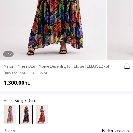
Ceket
Mont & Kaban
Yağmurluk
T-SHİRT & BLUZ
Astarlı Piliseli Uzun Abiye Desenli Şifon Elbise | ELB35127SF
Ürün Kodu :
SN-ELB35127SF
T-Shirt
Bluz
1.300,00
TL
BODY
Renk:
Karışık Desenli
Body
Atlet
Crop & Büstiyer
Beden:
Beden Tablosu