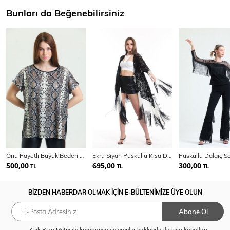
Bunları da Beğenebilirsiniz
Önü Payetli Büyük Beden Bluz | Blz34612
Ekru Siyah Püsküllü Kısa Dantel Kimono | Kmno 34270
500,00
695,00
300,00
TL
TL
TL
BİZDEN HABERDAR OLMAK İÇİN E-BÜLTENİMİZE ÜYE OLUN
Abone Ol
Açık Rıza Metni
ile kampanya ve ürünler hakkında iletişim kanalları