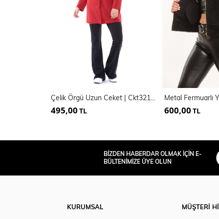
Çelik Örgü Uzun Ceket | Ckt32183
495,00
600,00
TL
TL
BİZDEN HABERDAR OLMAK İÇİN E-
BÜLTENİMİZE ÜYE OLUN
KURUMSAL
MÜŞTERİ H