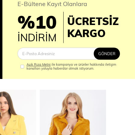
E-Bültene Kayıt Olanlara
%10
ÜCRETSİZ
İM
KARGO
İNDİRİM
GÖNDER
Açık Rıza Metni
ile kampanya ve ürünler hakkında iletişim
kanalları yoluyla haberdar olmak istiyorum.