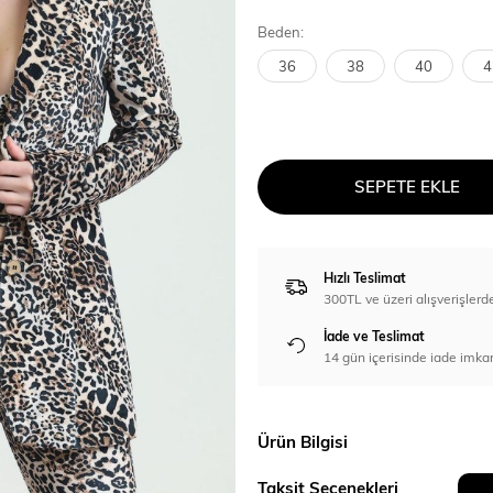
Beden:
36
38
40
4
SEPETE EKLE
Hızlı Teslimat
300TL ve üzeri alışverişl
İade ve Teslimat
14 gün içerisinde iade imka
Ürün Bilgisi
Taksit Seçenekleri