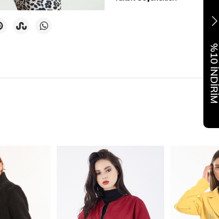
%10 İNDİR