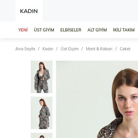
KADIN
YENİ
ÜST GİYİM
ELBİSELER
ALT GİYİM
İKİLİ TAKIM
Ana Sayfa
Kadın
Üst Giyim
Mont & Kaban
Ceket