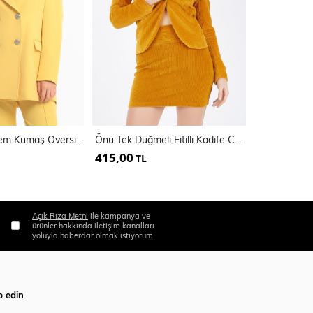
İçi Astarlı Hürrem Kumaş Oversize Blazer Ceket | Ckt34236
Önü Tek Düğmeli Fitilli Kadife Ceket | Ckt32307
415,00
795,00
TL
TL
Açık Rıza Metni
ile kampanya ve
ürünler hakkında iletişim kanalları
yoluyla haberdar olmak istiyorum.
p edin