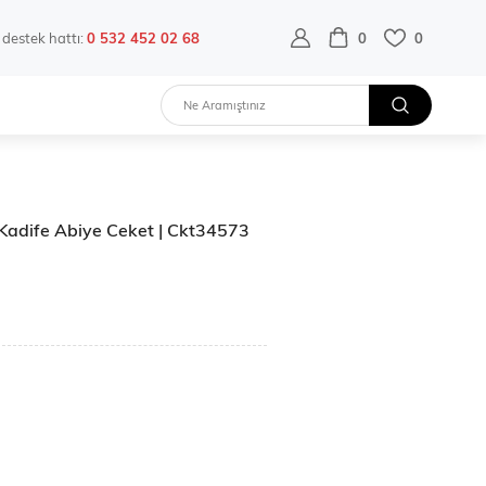
destek hattı:
0 532 452 02 68
0
0
 Kadife Abiye Ceket | Ckt34573