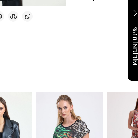
%10 İNDİR