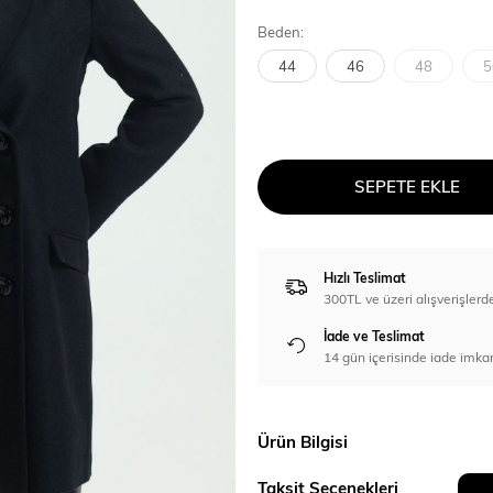
Beden:
44
46
48
5
SEPETE EKLE
Hızlı Teslimat
300TL ve üzeri alışverişl
İade ve Teslimat
14 gün içerisinde iade imka
Ürün Bilgisi
Taksit Seçenekleri