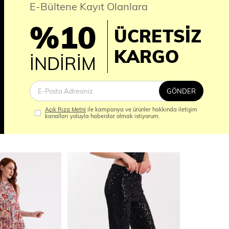
E-Bültene Kayıt Olanlara
%10
ÜCRETSİZ
İM
KARGO
İNDİRİM
GÖNDER
Açık Rıza Metni
ile kampanya ve ürünler hakkında iletişim
kanalları yoluyla haberdar olmak istiyorum.