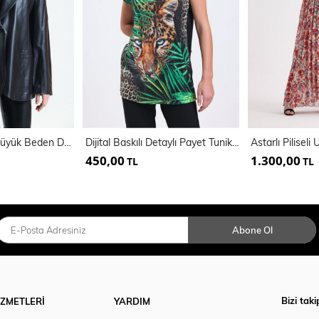
Kadın Suni Deri Büyük Beden Deri Ceket | Ckt33280
Dijital Baskılı Detaylı Payet Tunik | Blz34628
450,00
1.300,00
TL
TL
Abone Ol
Bizi taki
İZMETLERİ
YARDIM