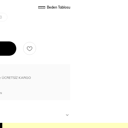
Beden Tablosu
0
erde ÜCRETSİZ KARGO
nı