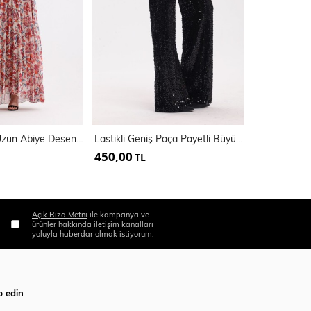
Astarlı Piliseli Uzun Abiye Desenli Şifon Elbise | ELB35127SF
Lastikli Geniş Paça Payetli Büyük Beden Abiye Pantolon | PNT34693
450,00
700,00
TL
TL
Açık Rıza Metni
ile kampanya ve
ürünler hakkında iletişim kanalları
yoluyla haberdar olmak istiyorum.
p edin