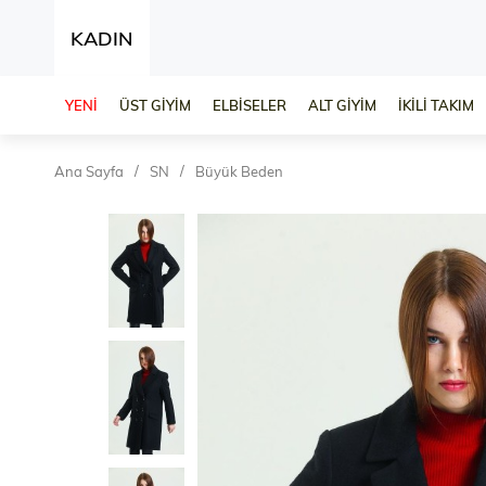
KADIN
YENİ
ÜST GİYİM
ELBİSELER
ALT GİYİM
İKİLİ TAKIM
Ana Sayfa
SN
Büyük Beden