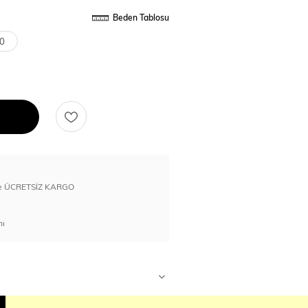
Beden Tablosu
0
erde ÜCRETSİZ KARGO
nı