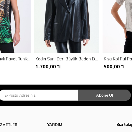
Dijital Baskılı Detaylı Payet Tunik | Blz34628
Kadın Suni Deri Büyük Beden Deri Ceket | Ckt33280
1.700,00
500,00
TL
TL
Abone Ol
Bizi taki
İZMETLERİ
YARDIM