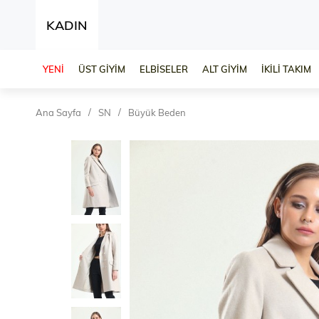
KADIN
YENİ
ÜST GİYİM
ELBİSELER
ALT GİYİM
İKİLİ TAKIM
Ana Sayfa
SN
Büyük Beden