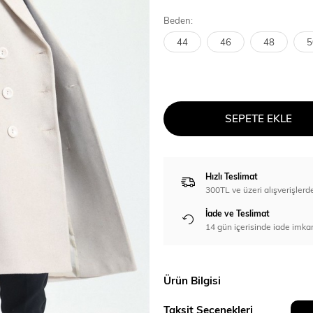
Beden:
44
46
48
5
SEPETE EKLE
Hızlı Teslimat
300TL ve üzeri alışverişl
İade ve Teslimat
14 gün içerisinde iade imka
Ürün Bilgisi
Taksit Seçenekleri