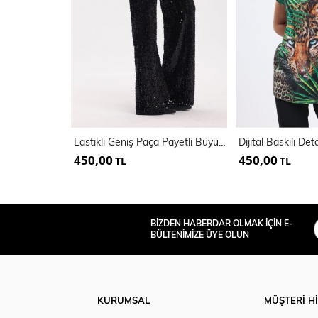
Lastikli Geniş Paça Payetli Büyük Beden Abiye Pantolon | PNT34693
450,00
450,00
TL
TL
BİZDEN HABERDAR OLMAK İÇİN E-
BÜLTENİMİZE ÜYE OLUN
KURUMSAL
MÜŞTERİ H