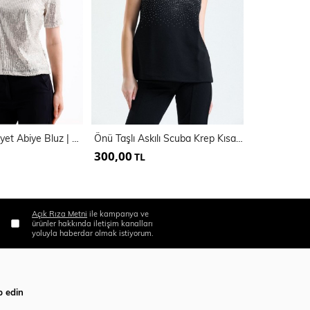
Kısa Kol Pul Payet Abiye Bluz | Blz35540
Önü Taşlı Askılı Scuba Krep Kısa Bluz | Blz34466
300,00
500,00
TL
TL
Açık Rıza Metni
ile kampanya ve
ürünler hakkında iletişim kanalları
yoluyla haberdar olmak istiyorum.
p edin