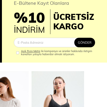
E-Bültene Kayıt Olanlara
%10
ÜCRETSİZ
İM
KARGO
İNDİRİM
GÖNDER
Açık Rıza Metni
ile kampanya ve ürünler hakkında iletişim
kanalları yoluyla haberdar olmak istiyorum.