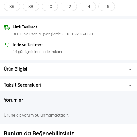
SPOR GİYİM
36
38
40
42
44
46
Hızlı Teslimat
300TL ve üzeri alışverişlerde ÜCRETSİZ KARGO
Eşofman Üstü
Sweatshirt
İade ve Teslimat
14 gün içerisinde iade imkanı
Ürün Bilgisi
Taksit Seçenekleri
Yorumlar
Ürüne ait yorum bulunmamaktadır.
Bunları da Beğenebilirsiniz