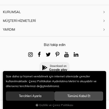
KURUMSAL
MÜŞTERİ HİZMETLERİ
YARDIM
Bizi takip edin
Download on
Google play
Size daha iyi hizmet verebilmek için internet sitemizde çerezler
kullanılmaktadır. Çerez Politikaları Aydınlatma Metni’ni okuyabilir ve
dilerseniz tercihlerinizi değiştirebilirsiniz.
© 2021 HERYENİ. Tüm hakları saklıdır.
Tercihleri Ayarla
Tümünü Kabul Et
Gizlilik ve Çerez Politikası
SEPETE EKLE