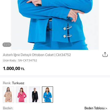
Ceket
Mont & Kaban
Yağmurluk
T-SHİRT & BLUZ
Astarlı İğne Detaylı Ottoban Ceket | Ckt34752
Ürün Kodu :
SN-CKT34752
T-Shirt
Bluz
1.000,00
TL
BODY
Renk:
Turkuaz
Body
Atlet
Crop & Büstiyer
Beden:
Beden Tablosu