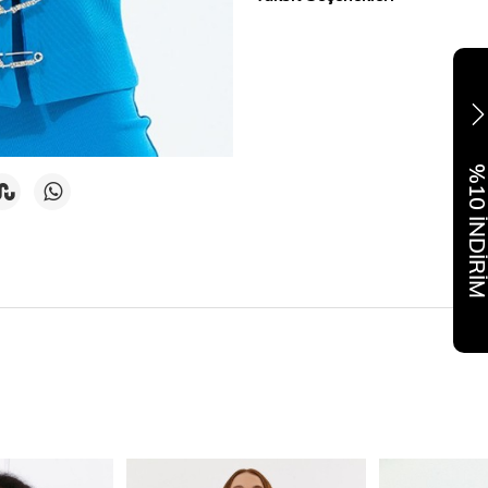
%10 İNDİR