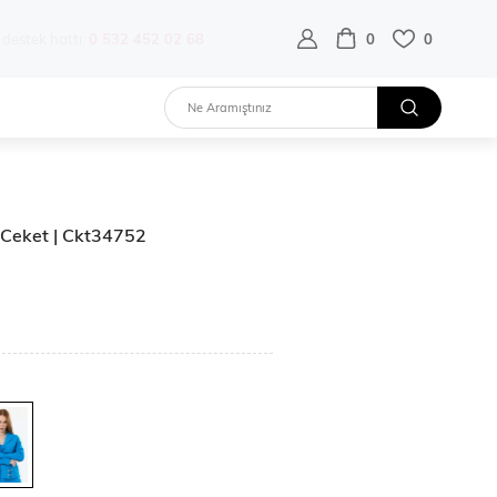
destek hattı:
0 532 452 02 68
0
0
n Ceket | Ckt34752