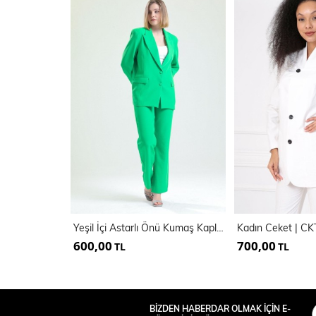
Yeşil İçi Astarlı Önü Kumaş Kaplama Hürrem Ceket | Ckt34296
Kadın Ceket | C
600,00
700,00
TL
TL
BİZDEN HABERDAR OLMAK İÇİN E-