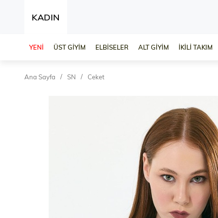
KADIN
YENİ
ÜST GİYİM
ELBİSELER
ALT GİYİM
İKİLİ TAKIM
Ana Sayfa
SN
Ceket