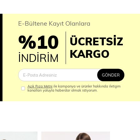
E-Bültene Kayıt Olanlara
%10
ÜCRETSİZ
İM
KARGO
İNDİRİM
GÖNDER
Açık Rıza Metni
ile kampanya ve ürünler hakkında iletişim
kanalları yoluyla haberdar olmak istiyorum.