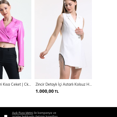
Astarlı Suni Deri Kısa Ceket | Ckt34324
Zincir Detaylı İçi Astarlı Kolsuz Hürrem Ceket | Ckt34314
1.000,00
1.000,00
TL
Açık Rıza Metni
ile kampanya ve
ürünler hakkında iletişim kanalları