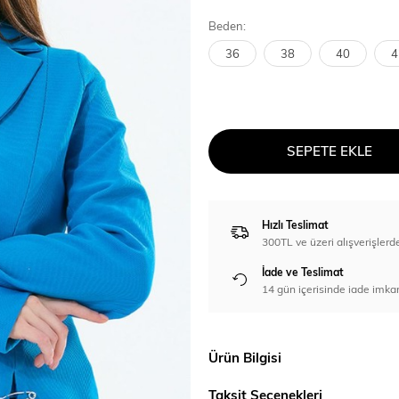
Beden:
36
38
40
4
SEPETE EKLE
Hızlı Teslimat
300TL ve üzeri alışverişl
İade ve Teslimat
14 gün içerisinde iade imka
Ürün Bilgisi
Taksit Seçenekleri