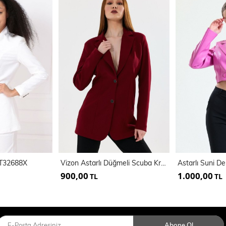
KT32688X
Vizon Astarlı Düğmeli Scuba Krep Ceket | Ckt35446
900,00
1.000,00
TL
TL
Abone Ol