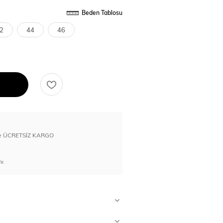
Beden Tablosu
2
44
46
erde ÜCRETSİZ KARGO
nı