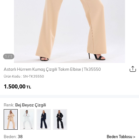
Ceket
Mont & Kaban
Yağmurluk
T-SHİRT & BLUZ
Astarlı Hürrem Kumaş Çizgili Takım Elbise | Tk35550
Ürün Kodu :
SN-TK35550
T-Shirt
Bluz
1.500,00
TL
BODY
Renk:
Bej Beyaz Çizgili
Body
Atlet
Crop & Büstiyer
Beden:
38
Beden Tablosu