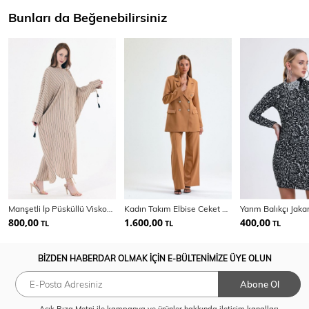
Bunları da Beğenebilirsiniz
Manşetli İp Püsküllü Viskon Çizgili Kimono | KMN35613
Kadın Takım Elbise Ceket Ve Pantolon | TK34239
800,00
1.600,00
400,00
TL
TL
TL
BİZDEN HABERDAR OLMAK İÇİN E-BÜLTENİMİZE ÜYE OLUN
Abone Ol
Açık Rıza Metni
ile kampanya ve ürünler hakkında iletişim kanalları