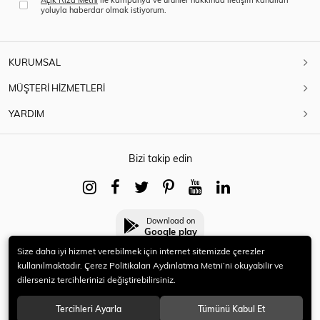
yoluyla haberdar olmak istiyorum.
KURUMSAL
MÜŞTERİ HİZMETLERİ
YARDIM
Bizi takip edin
Download on
Google play
Size daha iyi hizmet verebilmek için internet sitemizde çerezler
kullanılmaktadır. Çerez Politikaları Aydınlatma Metni’ni okuyabilir ve
dilerseniz tercihlerinizi değiştirebilirsiniz.
© 2021 HERYENİ. Tüm hakları saklıdır.
Tercihleri Ayarla
Tümünü Kabul Et