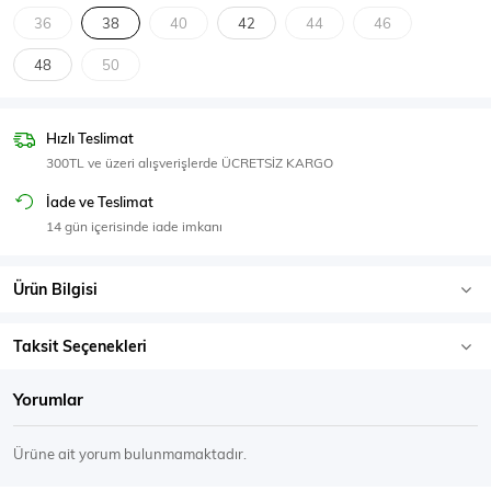
SPOR GİYİM
36
38
40
42
44
46
48
50
Hızlı Teslimat
Eşofman Üstü
Sweatshirt
300TL ve üzeri alışverişlerde ÜCRETSİZ KARGO
İade ve Teslimat
14 gün içerisinde iade imkanı
Ürün Bilgisi
Taksit Seçenekleri
Yorumlar
Ürüne ait yorum bulunmamaktadır.