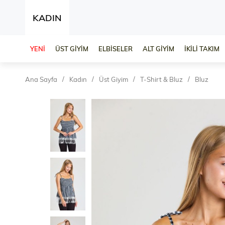
KADIN
YENİ
ÜST GİYİM
ELBİSELER
ALT GİYİM
İKİLİ TAKIM
Ana Sayfa
Kadın
Üst Giyim
T-Shirt & Bluz
Bluz