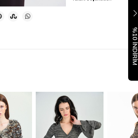
%10 İNDİR