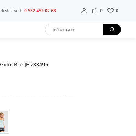
destek hattı:
0 532 452 02 68
0
0
r Gofre Bluz |Blz33496