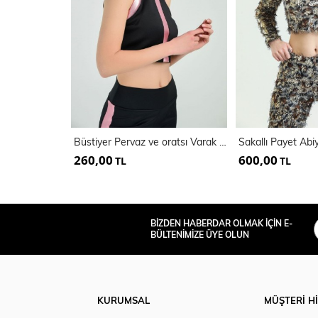
Büstiyer Pervaz ve oratsı Varak GarniLİ Bluz
260,00
600,00
TL
TL
BİZDEN HABERDAR OLMAK İÇİN E-
BÜLTENİMİZE ÜYE OLUN
KURUMSAL
MÜŞTERİ H