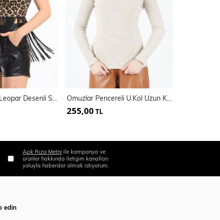
Püskül Detaylı Leopar Desenli Scuba Bluz | Bus33913
Omuzlar Pencereli U.Kol Uzun Kaşkorse Bluz
Gloplu Bust
255,00
400,00
TL
TL
Açık Rıza Metni
ile kampanya ve
ürünler hakkında iletişim kanalları
yoluyla haberdar olmak istiyorum.
p edin