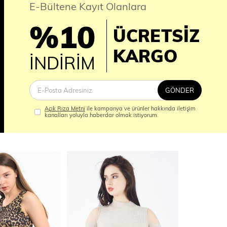
E-Bültene Kayıt Olanlara
%10
ÜCRETSİZ
İM
KARGO
İNDİRİM
GÖNDER
Açık Rıza Metni
ile kampanya ve ürünler hakkında iletişim
kanalları yoluyla haberdar olmak istiyorum.