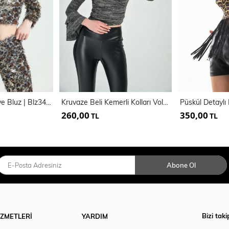
Sakallı Payet Abiye Bluz | Blz34598
Kruvaze Beli Kemerli Kolları Volanlı Bluz
260,00
350,00
TL
TL
Abone Ol
Bizi taki
İZMETLERİ
YARDIM