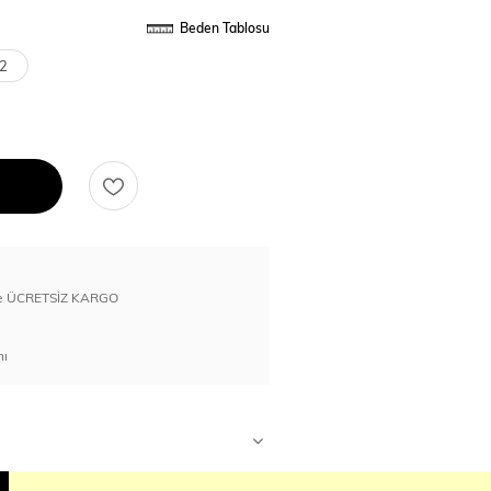
Beden Tablosu
2
erde ÜCRETSİZ KARGO
nı