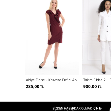
Abiye Elbise - Kruvaze Fırfırlı Abiye Elbise | Elb31420
285,00
900,00
TL
TL
BİZDEN HABERDAR OLMAK İÇİN E-