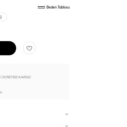
Beden Tablosu
2
erde ÜCRETSİZ KARGO
nı