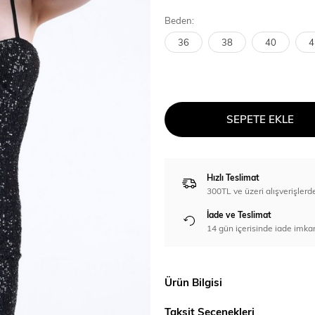
Beden:
36
38
40
4
SEPETE EKLE
Hızlı Teslimat
300TL ve üzeri alışverişl
İade ve Teslimat
14 gün içerisinde iade imka
Ürün Bilgisi
Taksit Seçenekleri