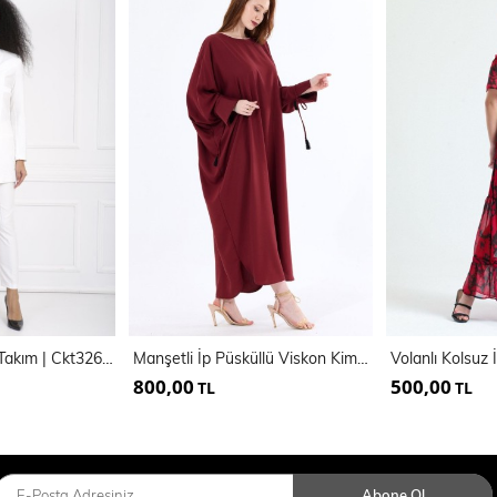
Takım Elbise 2 Li Takım | Ckt32688
Manşetli İp Püsküllü Viskon Kimono | KMN35008
800,00
500,00
TL
TL
Abone Ol