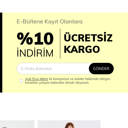
E-Bültene Kayıt Olanlara
%10
ÜCRETSİZ
İM
KARGO
İNDİRİM
GÖNDER
Açık Rıza Metni
ile kampanya ve ürünler hakkında iletişim
kanalları yoluyla haberdar olmak istiyorum.