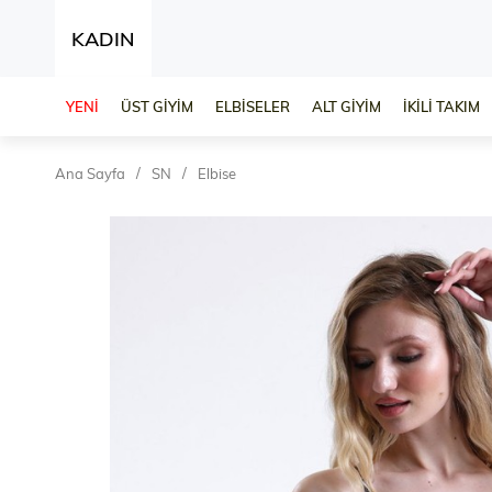
KADIN
YENİ
ÜST GİYİM
ELBİSELER
ALT GİYİM
İKİLİ TAKIM
Ana Sayfa
SN
Elbise