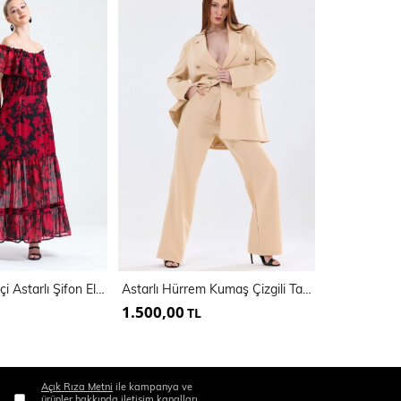
Volanlı Kolsuz İçi Astarlı Şifon Elbise | Elb34301
Astarlı Hürrem Kumaş Çizgili Takım Elbise | Tk35550
1.500,00
800,00
TL
TL
Açık Rıza Metni
ile kampanya ve
ürünler hakkında iletişim kanalları