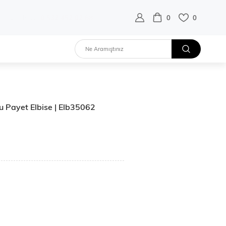
destek hattı:
0 532 452 02 68
0
0
lu Payet Elbise | Elb35062