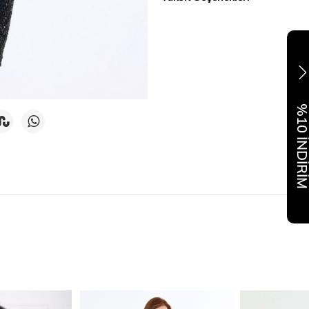
%10 İNDİR