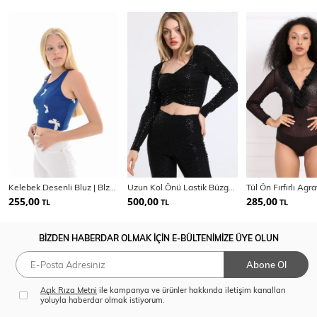
Kelebek Desenli Bluz | Blz31640
Uzun Kol Önü Lastik Büzgülü Buzi Payet Bluz Blz34189
255,00
500,00
285,00
TL
TL
TL
BİZDEN HABERDAR OLMAK İÇİN E-BÜLTENİMİZE ÜYE OLUN
Abone Ol
Açık Rıza Metni
ile kampanya ve ürünler hakkında iletişim kanalları
yoluyla haberdar olmak istiyorum.