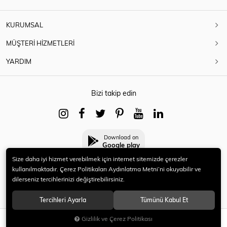
KURUMSAL
MÜŞTERİ HİZMETLERİ
YARDIM
Bizi takip edin
Download on
Google play
Size daha iyi hizmet verebilmek için internet sitemizde çerezler
kullanılmaktadır. Çerez Politikaları Aydınlatma Metni’ni okuyabilir ve
dilerseniz tercihlerinizi değiştirebilirsiniz.
© 2021 HERYENİ. Tüm hakları saklıdır.
Tercihleri Ayarla
Tümünü Kabul Et
Gizlilik ve Çerez Politikası
SEPETE EKLE