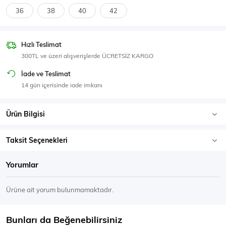
SPOR GİYİM
36
38
40
42
Hızlı Teslimat
300TL ve üzeri alışverişlerde ÜCRETSİZ KARGO
Eşofman Üstü
Sweatshirt
İade ve Teslimat
14 gün içerisinde iade imkanı
Ürün Bilgisi
Taksit Seçenekleri
Yorumlar
Ürüne ait yorum bulunmamaktadır.
Bunları da Beğenebilirsiniz