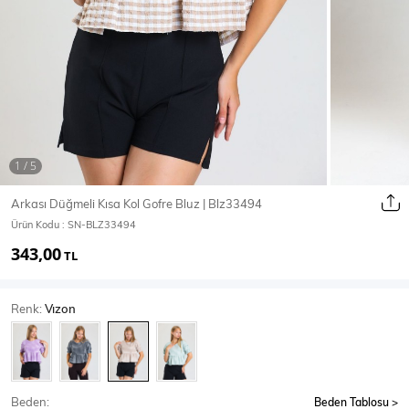
Ceket
Mont & Kaban
Yağmurluk
T-SHİRT & BLUZ
Arkası Düğmeli Kısa Kol Gofre Bluz | Blz33494
Ürün Kodu :
SN-BLZ33494
T-Shirt
Bluz
343,00
TL
BODY
Renk:
Vızon
Body
Atlet
Crop & Büstiyer
Beden:
Beden Tablosu