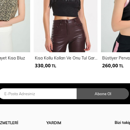
ayet Kısa Bluz
Kısa Kollu Kolları Ve Onu Tul Garnılı Puskullu Bluz | Blz31220
330,00
260,00
TL
TL
Abone Ol
Bizi taki
İZMETLERİ
YARDIM