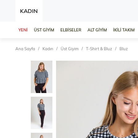
KADIN
YENİ
ÜST GİYİM
ELBİSELER
ALT GİYİM
İKİLİ TAKIM
Ana Sayfa
Kadın
Üst Giyim
T-Shirt & Bluz
Bluz