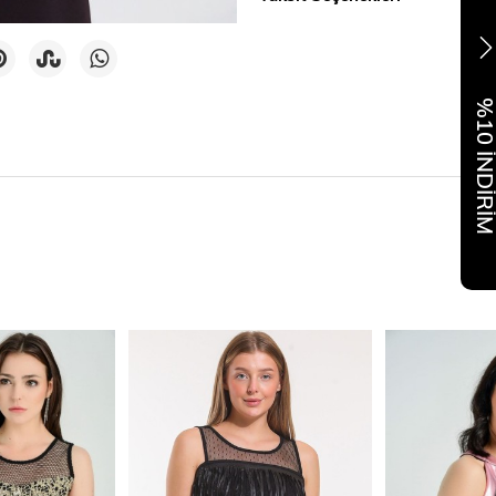
%10 İNDİR