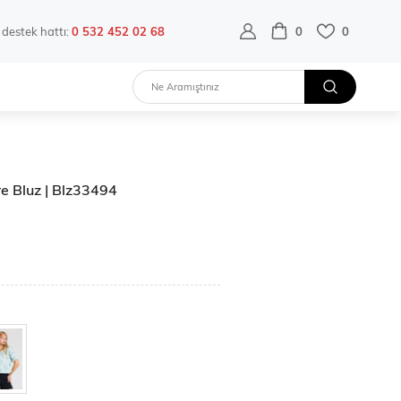
destek hattı:
0 532 452 02 68
0
0
re Bluz | Blz33494