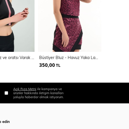
Büstiyer Pervaz ve oratsı Varak GarniLİ Bluz
Büstiyer Bluz - Havuz Yaka Lame Payet Kumas Bluz
Kus Gözlü Bu
350,00
330,00
TL
TL
Açık Rıza Metni
ile kampanya ve
ürünler hakkında iletişim kanalları
yoluyla haberdar olmak istiyorum.
p edin