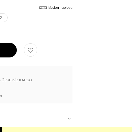
Beden Tablosu
2
erde ÜCRETSİZ KARGO
nı