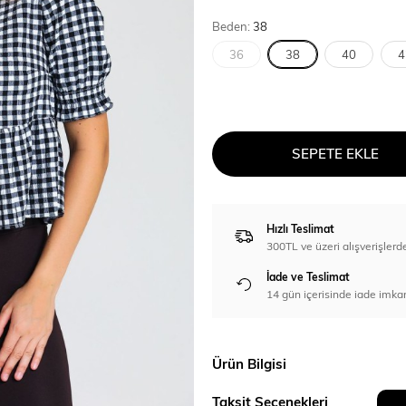
Beden:
38
36
38
40
4
SEPETE EKLE
Hızlı Teslimat
300TL ve üzeri alışverişl
İade ve Teslimat
14 gün içerisinde iade imka
Ürün Bilgisi
Taksit Seçenekleri