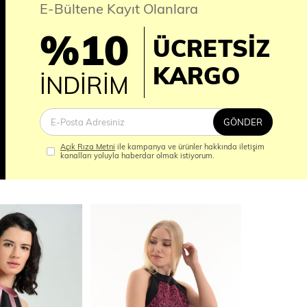
E-Bültene Kayıt Olanlara
%10
ÜCRETSİZ
İM
KARGO
İNDİRİM
GÖNDER
Açık Rıza Metni
ile kampanya ve ürünler hakkında iletişim
kanalları yoluyla haberdar olmak istiyorum.