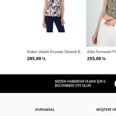
Kolları Volanlı Kruvaze Desenli Bluz Blz32057
Arka Fermuarlı P
285,00
255,00
TL
TL
BİZDEN HABERDAR OLMAK İÇİN E-
BÜLTENİMİZE ÜYE OLUN
KURUMSAL
MÜŞTERİ H