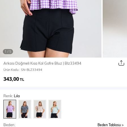
Ceket
Mont & Kaban
Yağmurluk
T-SHİRT & BLUZ
Arkası Düğmeli Kısa Kol Gofre Bluz | Blz33494
Ürün Kodu :
SN-BLZ33494
T-Shirt
Bluz
343,00
TL
BODY
Renk:
Lıla
Body
Atlet
Crop & Büstiyer
Beden:
Beden Tablosu