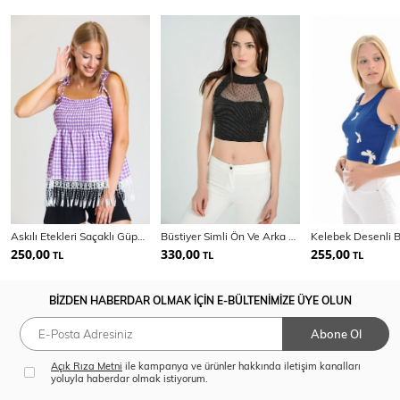
Askılı Etekleri Saçaklı Güpür Gofre Bluz |Blz33496
Büstiyer Simli Ön Ve Arka Tül Bluz | Blz31351
250,00
330,00
255,00
TL
TL
TL
BİZDEN HABERDAR OLMAK İÇİN E-BÜLTENİMİZE ÜYE OLUN
Abone Ol
Açık Rıza Metni
ile kampanya ve ürünler hakkında iletişim kanalları
yoluyla haberdar olmak istiyorum.