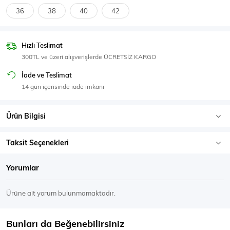
SPOR GİYİM
36
38
40
42
Hızlı Teslimat
300TL ve üzeri alışverişlerde ÜCRETSİZ KARGO
Eşofman Üstü
Sweatshirt
İade ve Teslimat
14 gün içerisinde iade imkanı
Ürün Bilgisi
Taksit Seçenekleri
Yorumlar
Ürüne ait yorum bulunmamaktadır.
Bunları da Beğenebilirsiniz