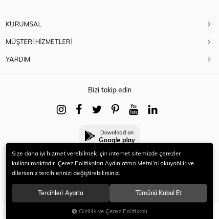
KURUMSAL
MÜŞTERİ HİZMETLERİ
YARDIM
Bizi takip edin
Download on
Google play
Size daha iyi hizmet verebilmek için internet sitemizde çerezler
kullanılmaktadır. Çerez Politikaları Aydınlatma Metni’ni okuyabilir ve
dilerseniz tercihlerinizi değiştirebilirsiniz.
© 2021 HERYENİ. Tüm hakları saklıdır.
Tercihleri Ayarla
Tümünü Kabul Et
Gizlilik ve Çerez Politikası
SEPETE EKLE