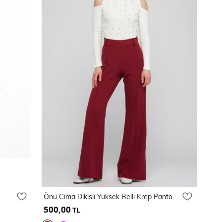
Önu Cima Dikisli Yuksek Belli Krep Pantolon | Pnt31041
500,00
TL