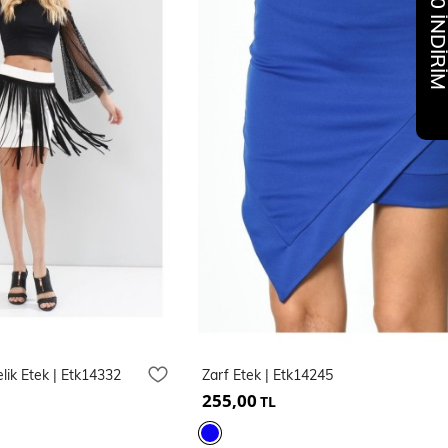
%10 İNDİR
elik Etek | Etk14332
Zarf Etek | Etk14245
255,00
TL