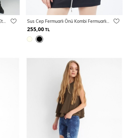
Yani Metal Fermuarli Asimetrik Dalgic Etek | Etk13302
Sus Cep Fermuarlı Önü Kombi Fermuarlı Scuba Etek
255,00
TL