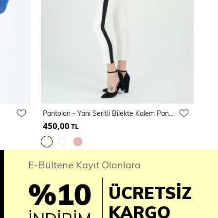
Pantolon - Yani Seritli Bilekte Kalem Pantolon | Pnt19011
450,00
TL
E-Bültene Kayıt Olanlara
%10
ÜCRETSİZ
KARGO