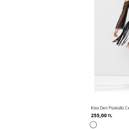
Kisa Deri Püsküllü C
255,00
TL