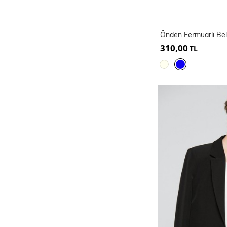
310,00
TL