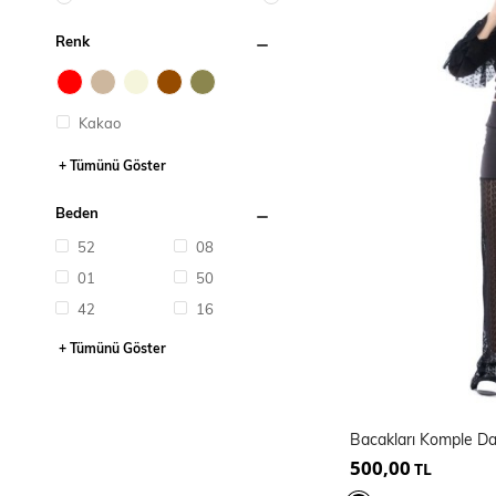
Renk
Kakao
+ Tümünü Göster
Beden
52
08
01
50
42
16
+ Tümünü Göster
500,00
TL