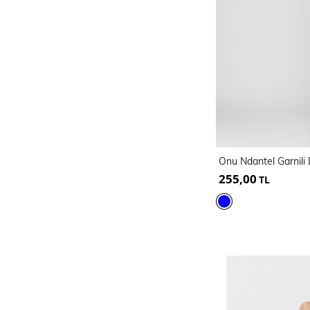
255,00
TL