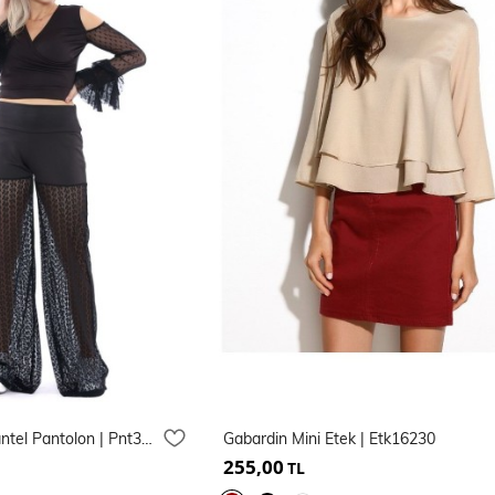
Bacakları Komple Dantel Pantolon | Pnt31423
Gabardin Mini Etek | Etk16230
255,00
TL