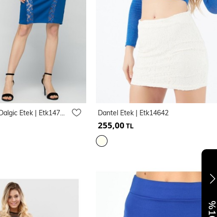
Onu Ndantel Garnili Dalgic Etek | Etk14714
Dantel Etek | Etk14642
255,00
TL