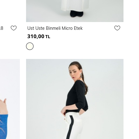
18
Ust Uste Binmeli Micro Etek
310,00
TL