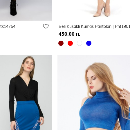
 Etk14754
Beli Kusaklı Kumas Pantolon | Pnt190
450,00
TL