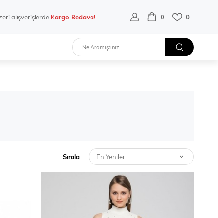
eri alışverişlerde
Kargo Bedava!
0
0
Sırala
En Yeniler