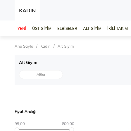
KADIN
YENİ
ÜST GİYİM
ELBİSELER
ALT GİYİM
İKİLİ TAKIM
Ana Sayfa
Kadın
Alt Giyim
Alt Giyim
Altlar
Fiyat Aralığı
99,00
800,00