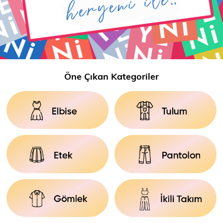
Ceket
Mont & Kaban
Yağmurluk
T-SHİRT & BLUZ
Öne Çıkan Kategoriler
T-Shirt
Bluz
BODY
Body
Atlet
Crop & Büstiyer